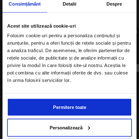
Contact
Consimțământ
Detalii
Despre
Strada Brezoianu Ion nr. 4, Bucuresti- 050021,
Romania
Acest site utilizează cookie-uri
+40724354016
×
Folosim cookie-uri pentru a personaliza conținutul și
office@alisters-travel.com
anunțurile, pentru a oferi funcții de rețele sociale și pentru
a analiza traficul. De asemenea, le oferim partenerilor de
Subscribe to newsletter
rețele sociale, de publicitate și de analize informații cu
privire la modul în care folosiți site-ul nostru. Aceștia le
pot combina cu alte informații oferite de dvs. sau culese
A-Listers Travel
în urma folosirii serviciilor lor.
I agree with the
Privacy Policy
of a Alisters-
Destinations
travel.com
Hotels
Special offers
Permitere toate
Hotel Sales & Marketing
Contact
Personalizează
Tourism licence