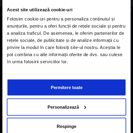
×
Acest site utilizează cookie-uri
Folosim cookie-uri pentru a personaliza conținutul și
CONTACT
anunțurile, pentru a oferi funcții de rețele sociale și pentru
Subscribe to newsletter
a analiza traficul. De asemenea, le oferim partenerilor de
Strada Brezoianu Ion nr. 4, Bucuresti- 050021, Romania
rețele sociale, de publicitate și de analize informații cu
+40724354016
privire la modul în care folosiți site-ul nostru. Aceștia le
office@alisters-travel.com
pot combina cu alte informații oferite de dvs. sau culese
în urma folosirii serviciilor lor.
I agree with the
Privacy Policy
of a Alisters-
A-LISTERS TRAVEL
travel.com
Permitere toate
Destinations
Hotels
Personalizează
Special offers
Hotel Sales & Marketing
Respinge