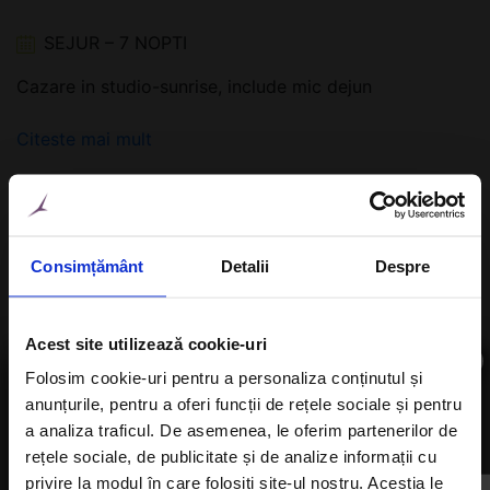
SEJUR – 7 NOPTI
Cazare in studio-sunrise, include mic dejun
Citeste mai mult
Consimțământ
Detalii
Despre
Acest site utilizează cookie-uri
×
Folosim cookie-uri pentru a personaliza conținutul și
anunțurile, pentru a oferi funcții de rețele sociale și pentru
Aboneaza-te la newsletter
a analiza traficul. De asemenea, le oferim partenerilor de
rețele sociale, de publicitate și de analize informații cu
privire la modul în care folosiți site-ul nostru. Aceștia le