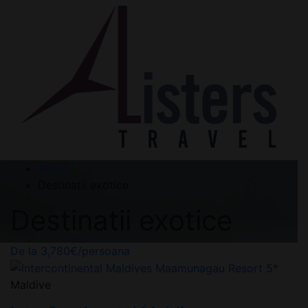
Acasa
Destinatii exotice
Destinatii exotice
De la
3,780
€
/persoana
Maldive