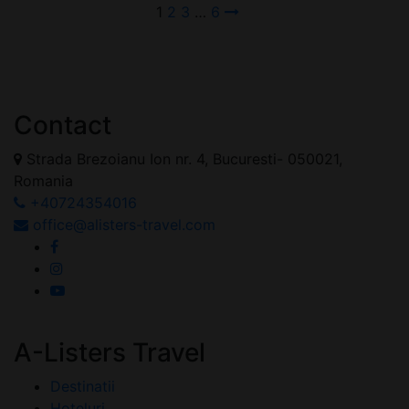
1
2
3
…
6
Contact
Strada Brezoianu Ion nr. 4, Bucuresti- 050021,
Romania
+40724354016
office@alisters-travel.com
A-Listers Travel
Destinatii
Hoteluri