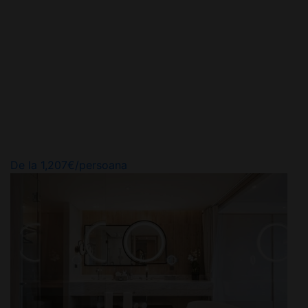
De la
1,207
€
/persoana