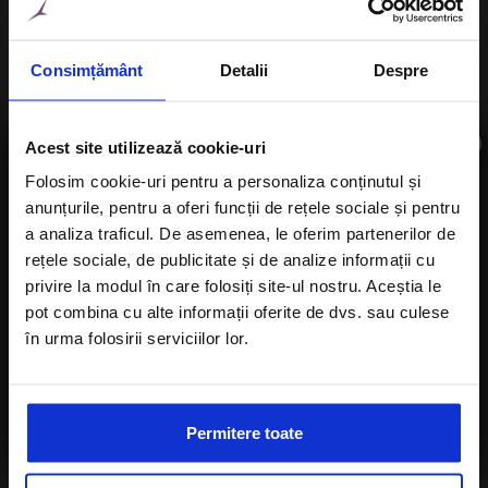
4 Hoteluri
Consimțământ
Detalii
Despre
×
Acest site utilizează cookie-uri
Folosim cookie-uri pentru a personaliza conținutul și
anunțurile, pentru a oferi funcții de rețele sociale și pentru
Aboneaza-te la newsletter
a analiza traficul. De asemenea, le oferim partenerilor de
rețele sociale, de publicitate și de analize informații cu
privire la modul în care folosiți site-ul nostru. Aceștia le
pot combina cu alte informații oferite de dvs. sau culese
în urma folosirii serviciilor lor.
Caraibe
Sunt de acord cu
Politica de confidentialitate
a Alisters-travel.com
16 Hoteluri
Permitere toate