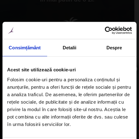
Consimțământ
Detalii
Despre
Atolul Aldabra din Seychelles este cel mai
mare atol de corali din lume. Aici traiesc
×
Acest site utilizează cookie-uri
peste 100.000 de broaste testoase gigant
Folosim cookie-uri pentru a personaliza conținutul și
de uscat, milioane de pasari, pesti si
anunțurile, pentru a oferi funcții de rețele sociale și pentru
testoase de apa.
Aboneaza-te la newsletter
a analiza traficul. De asemenea, le oferim partenerilor de
rețele sociale, de publicitate și de analize informații cu
privire la modul în care folosiți site-ul nostru. Aceștia le
pot combina cu alte informații oferite de dvs. sau culese
în urma folosirii serviciilor lor.
Sunt de acord cu
Politica de confidentialitate