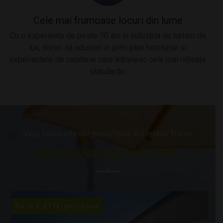
Cele mai frumoase locuri din lume
Cu o experienta de peste 10 ani in industria de turism de
lux, dorim sa aducem in prim plan hotelurile si
experientele de calatorie care intrunesc cele mai ridicate
standarde.
Vezi hotelurile din portofoliul A-Listers Travel
RECOMANDARILE NOASTRE
De la
De la
De la
De la
De la
De la
De la
De la
3,611
2,500
1,038
2,473
1,646
768
2,815
3,339
€
/persoana
€
€
€
€
€
€
€
/persoana
/persoana
/persoana
/persoana
/persoana
/persoana
/persoana