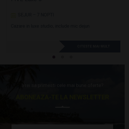
Resort & Marina 5*
SEJUR – 7 NOPTI
SEJUR – 7 NOPTI
SEJUR - 7 NOPTI
Cazare in luxe studio, include mic dejun
Cazare in camera dubla Deluxe Skyline Room, mic
LOCATIE Funchal, Madeira OFERTA Sejur 7 nopti in
dejun inclus
camera dubla standard, mic
CITESTE MAI MULT
CITESTE MAI MULT
CITESTE MAI MULT
Vrei sa primesti cele mai bune oferte?
ABONEAZA-TE LA NEWSLETTER