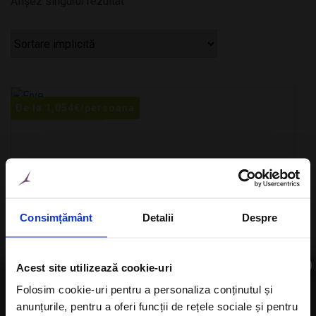
Afișez singurul rezultat
De la
1,054
€
/persoana
De la
/persoana
Consimțământ
Detalii
Despre
×
Acest site utilizează cookie-uri
Folosim cookie-uri pentru a personaliza conținutul și
DUBAI
anunțurile, pentru a oferi funcții de rețele sociale și pentru
Aboneaza-te la newsletter