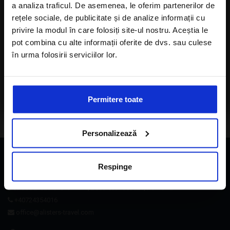
a analiza traficul. De asemenea, le oferim partenerilor de
Five Palm Jumeirah Dubai 5*
rețele sociale, de publicitate și de analize informații cu
privire la modul în care folosiți site-ul nostru. Aceștia le
SEJUR - 7 NOPTI
pot combina cu alte informații oferite de dvs. sau culese
în urma folosirii serviciilor lor.
Cazare in camera dubla Superior, demipensiune
inclusa
Sunt de acord cu
Politica de confidentialitate
CITESTE MAI MULT
a Alisters-travel.com
Permitere toate
Personalizează
CONTACT
Respinge
Strada Brezoianu Ion nr. 4, Bucuresti- 050021, Romania
+40724354016
office@alisters-travel.com