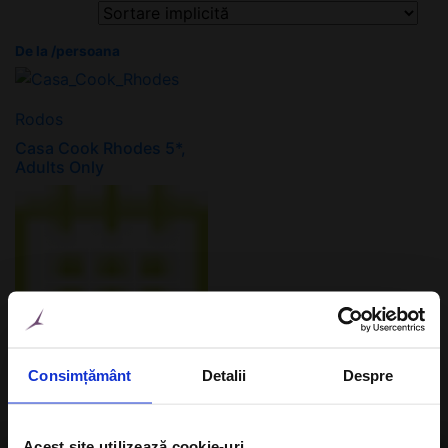
De la
/persoana
Rodos
Casa Cook Rhodes 5*,
Adults Only
Consimțământ
Detalii
Despre
SEJUR – 7 NOPTI
Cazare in camera dubla,
Acest site utilizează cookie-uri