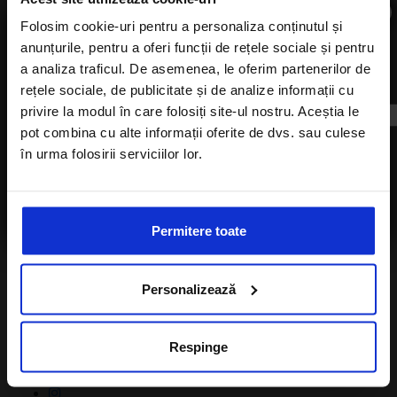
mic dejun inclus
×
Folosim cookie-uri pentru a personaliza conținutul și
Citeste mai mult
anunțurile, pentru a oferi funcții de rețele sociale și pentru
De la
1,300
€
/persoana
Aboneaza-te la newsletter
a analiza traficul. De asemenea, le oferim partenerilor de
Adaugă în coș
rețele sociale, de publicitate și de analize informații cu
privire la modul în care folosiți site-ul nostru. Aceștia le
pot combina cu alte informații oferite de dvs. sau culese
în urma folosirii serviciilor lor.
Sunt de acord cu
Politica de confidentialitate
a Alisters-travel.com
Permitere toate
Contact
Strada Brezoianu Ion nr. 4, Bucuresti- 050021,
Personalizează
Romania
+40724354016
Respinge
office@alisters-travel.com