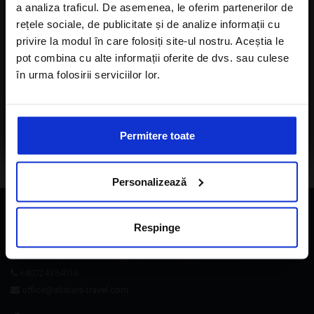
a analiza traficul. De asemenea, le oferim partenerilor de
The Chedi Muscat 5*
rețele sociale, de publicitate și de analize informații cu
privire la modul în care folosiți site-ul nostru. Aceștia le
SEJUR - 7 NOPTI
pot combina cu alte informații oferite de dvs. sau culese
în urma folosirii serviciilor lor.
Cazare in camera dubla, mic dejun inclus
Sunt de acord cu
Politica de confidentialitate
CITESTE MAI MULT
a Alisters-travel.com
Permitere toate
Personalizează
CONTACT
Respinge
Strada Brezoianu Ion nr. 4, Bucuresti- 050021, Romania
+40724354016
office@alisters-travel.com