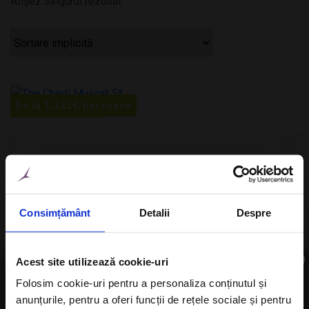
Afișez singurul rezultat
De la
1,322
€
/persoana
De la
/persoana
Consimțământ
Detalii
Despre
×
Acest site utilizează cookie-uri
Folosim cookie-uri pentru a personaliza conținutul și
MUSCAT
anunțurile, pentru a oferi funcții de rețele sociale și pentru
Aboneaza-te la newsletter