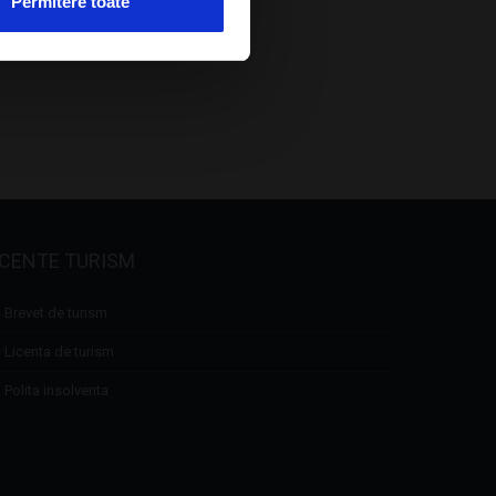
Permitere toate
ICENTE TURISM
Brevet de turism
Licenta de turism
Polita insolventa