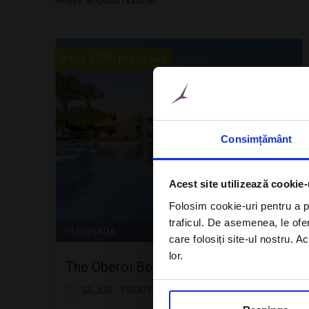
Afișez singurul rezultat
De la
630
€
/persoana
De la
/persoana
Consimțământ
Acest site utilizează cookie-
Folosim cookie-uri pentru a pe
traficul. De asemenea, le ofer
HURGHADA
care folosiți site-ul nostru. A
lor.
The Oberoi Beach Resort
SEJUR - 7 NOPTI