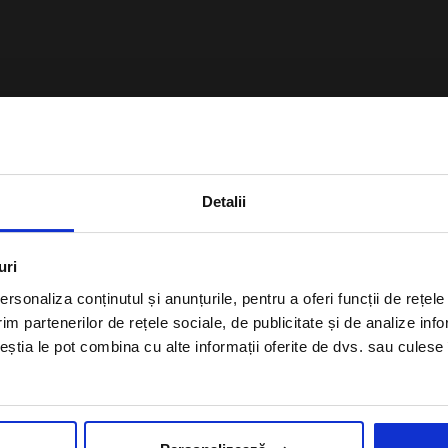
×
Detalii
Aboneaza-te la newsletter
uri
rsonaliza conținutul și anunțurile, pentru a oferi funcții de rețele
im partenerilor de rețele sociale, de publicitate și de analize info
ceștia le pot combina cu alte informații oferite de dvs. sau culese î
Sunt de acord cu
Politica de
confidentialitate
a Alisters-travel.com