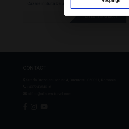
Respinge
Cazare in Suita Deluxe, mic dejun inclus
CITESTE MAI MULT
CONTACT
Strada Brezoianu Ion nr. 4, Bucuresti- 050021, Romania
+40724354016
office@alisters-travel.com