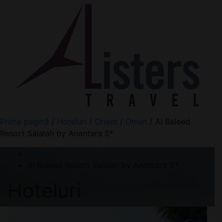
Prima pagină
/
Hoteluri
/
Orient
/
Oman
/ Al Baleed
Resort Salalah by Anantara 5*
Acasa
Al Baleed Resort Salalah by Anantara 5*
Hoteluri