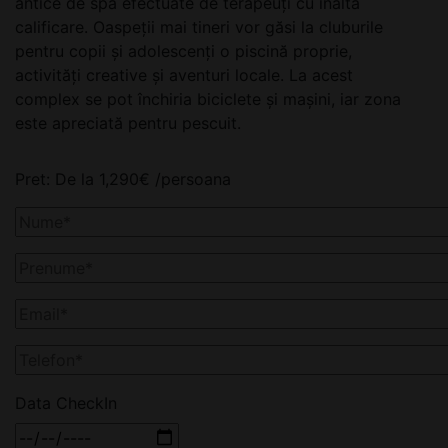
antice de spa efectuate de terapeuți cu înaltă
calificare. Oaspeții mai tineri vor găsi la cluburile
pentru copii și adolescenți o piscină proprie,
activități creative și aventuri locale. La acest
complex se pot închiria biciclete și mașini, iar zona
este apreciată pentru pescuit.
Pret:
De la
1,290
€
/persoana
Data CheckIn