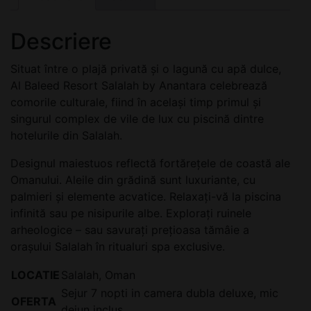
Descriere
Situat între o plajă privată și o lagună cu apă dulce,
Al Baleed Resort Salalah by Anantara celebrează
comorile culturale, fiind în același timp primul și
singurul complex de vile de lux cu piscină dintre
hotelurile din Salalah.
Designul maiestuos reflectă fortărețele de coastă ale
Omanului. Aleile din grădină sunt luxuriante, cu
palmieri și elemente acvatice. Relaxați-vă la piscina
infinită sau pe nisipurile albe. Explorați ruinele
arheologice – sau savurați prețioasa tămâie a
orașului Salalah în ritualuri spa exclusive.
LOCATIE
Salalah, Oman
Sejur 7 nopti in camera dubla deluxe, mic
OFERTA
dejun inclus