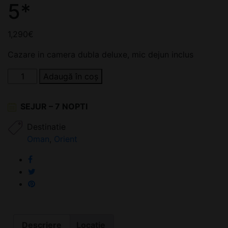
5*
1,290
€
Cazare in camera dubla deluxe, mic dejun inclus
Cantitate
Adaugă în coș
Al
Baleed
SEJUR – 7 NOPTI
Resort
Salalah
Destinatie
by
Oman
,
Orient
Anantara
5*
Descriere
Locatie