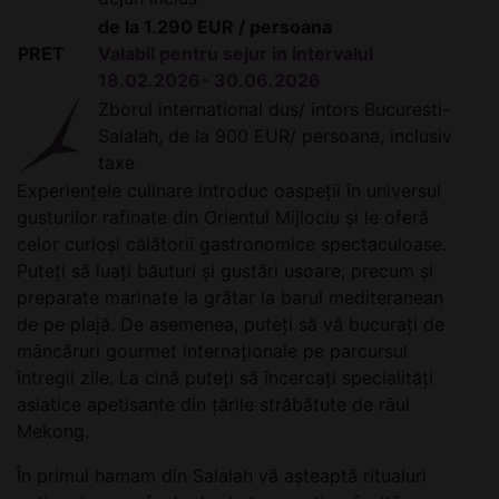
de la 1.290 EUR / persoana
PRET
Valabil pentru sejur in intervalul
18.02.2026- 30.06.2026
Zborul international dus/ intors Bucuresti-
Salalah, de la 900 EUR/ persoana, inclusiv
taxe
Experiențele culinare introduc oaspeții în universul
gusturilor rafinate din Orientul Mijlociu și le oferă
celor curioși călătorii gastronomice spectaculoase.
Puteți să luați băuturi și gustări usoare, precum și
preparate marinate la grătar la barul mediteranean
de pe plajă. De asemenea, puteți să vă bucurați de
mâncăruri gourmet internaționale pe parcursul
întregii zile. La cină puteți să încercați specialități
asiatice apetisante din țările străbătute de râul
Mekong.
În primul hamam din Salalah vă așteaptă ritualuri