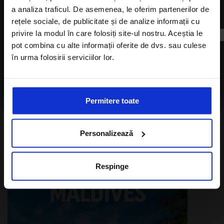
Aboneaza-te la newsletter
a analiza traficul. De asemenea, le oferim partenerilor de
rețele sociale, de publicitate și de analize informații cu
privire la modul în care folosiți site-ul nostru. Aceștia le
Doresc sa ma abonez la newsletter-ul A-Listers
pot combina cu alte informații oferite de dvs. sau culese
Travel
în urma folosirii serviciilor lor.
Sunt de acord cu
Politica de confidentialitate
Sunt de acord cu Politica de confidentialitate a
a Alisters-travel.com
Alisters-travel.com
Permitere toate
Personalizează
Respinge