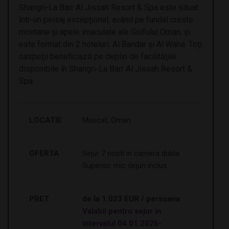
Shangri-La Barr Al Jissah Resort & Spa este situat
într-un peisaj excepţional, având pe fundal creste
montane şi apele imaculate ale Golfului Oman, şi
este format din 2 hoteluri: Al Bandar şi Al Waha. Toţi
oaspeţii beneficiază pe deplin de facilităţile
disponibile în Shangri-La Barr Al Jissah Resort &
Spa.
LOCATIE
Muscat, Oman
OFERTA
Sejur 7 nopti in camera dubla
Superior, mic dejun inclus
PRET
de la 1.023 EUR / persoana
Valabil pentru sejur in
intervalul 04.01.2026-