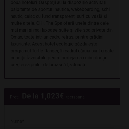
două hoteluri. Oaspeţii au la dispoziţie activităţi
palpitante de sporturi nautice, wakeboarding, schi
nautic, caiac cu fund transparent, surf cu vâslă şi
multe altele. CHI, The Spa oferă unele dintre cele
mai mari şi mai luxoase suite şi vile spa private din
Oman, toate într-un cadru retras, printre grădini
luxuriante. Acest hotel ecologic găzduieşte
programul Turtle Ranger, în cadrul căruia sunt create
condiţii favorabile pentru protejarea cuiburilor şi
creşterea puilor de broască ţestoasă.
De la
1,023
€
Pret:
/persoana