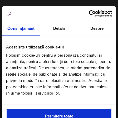
Consimțământ
Detalii
Despre
×
Acest site utilizează cookie-uri
Folosim cookie-uri pentru a personaliza conținutul și
Data CheckIn
anunțurile, pentru a oferi funcții de rețele sociale și pentru
Aboneaza-te la newsletter
a analiza traficul. De asemenea, le oferim partenerilor de
rețele sociale, de publicitate și de analize informații cu
privire la modul în care folosiți site-ul nostru. Aceștia le
Data CheckOut
pot combina cu alte informații oferite de dvs. sau culese
în urma folosirii serviciilor lor.
Sunt de acord cu
Politica de confidentialitate
a Alisters-travel.com
Permitere toate