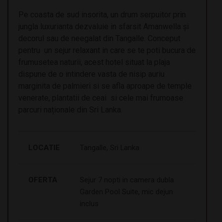
Pe coasta de sud insorita, un drum serpuitor prin
jungla luxurianta dezvaluie in sfarsit Amanwella și
decorul sau de neegalat din Tangalle. Conceput
pentru un sejur relaxant in care se te poti bucura de
frumusetea naturii, acest hotel situat la plaja
dispune de o intindere vasta de nisip auriu
marginita de palmieri si se afla aproape de temple
venerate, plantatii de ceai si cele mai frumoase
parcuri naționale din Sri Lanka.
LOCATIE
Tangalle, Sri Lanka
OFERTA
Sejur 7 nopti in camera dubla
Garden Pool Suite, mic dejun
inclus