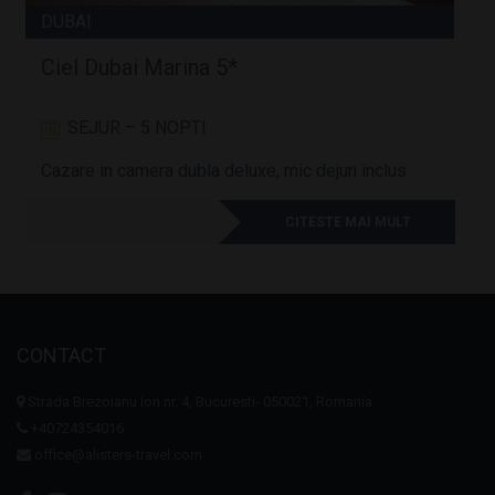
DUBAI
Ciel Dubai Marina 5*
SEJUR – 5 NOPTI
Cazare in camera dubla deluxe, mic dejun inclus
A
CITESTE MAI MULT
CONTACT
Strada Brezoianu Ion nr. 4, Bucuresti- 050021, Romania
+40724354016
office@alisters-travel.com