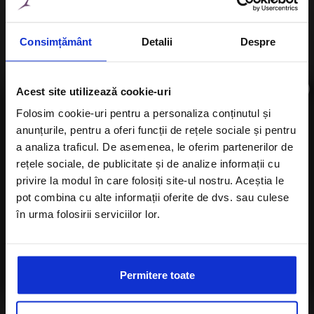
Consimțământ
Detalii
Despre
Data CheckIn
×
Acest site utilizează cookie-uri
Folosim cookie-uri pentru a personaliza conținutul și
anunțurile, pentru a oferi funcții de rețele sociale și pentru
Aboneaza-te la newsletter
Data CheckOut
a analiza traficul. De asemenea, le oferim partenerilor de
rețele sociale, de publicitate și de analize informații cu
privire la modul în care folosiți site-ul nostru. Aceștia le
pot combina cu alte informații oferite de dvs. sau culese
în urma folosirii serviciilor lor.
Sunt de acord cu
Politica de confidentialitate
a Alisters-travel.com
Permitere toate
Numar Copii