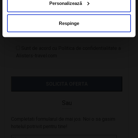
Personalizează
Doresc sa ma abonez la newsletter-ul A-
Respinge
Listers Travel
Sunt de acord cu Politica de confidentialitate a
Alisters-travel.com
Sau
Completati formularul de mai jos. Noi o sa gasim
hotelul potrivit pentru tine!