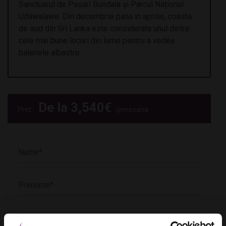
Sanctuarul de Pasari Bundala și Parcul Național
Udawalawe. Din decembrie pana in aprilie, coasta
de sud din Sri Lanka este considerata unul dintre
cele mai bune locuri din lume pentru a vedea
balenele albastre.
De la
3,540
€
Pret:
/persoana