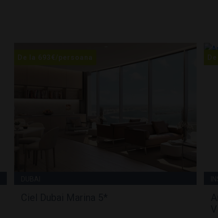
De la
693
€
/persoana
De
DUBAI
I
Ciel Dubai Marina 5*
A
V