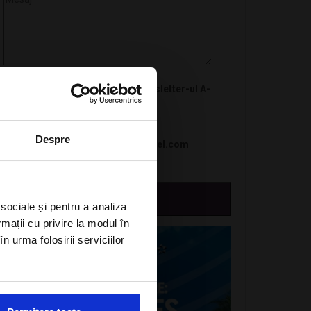
Doresc sa ma abonez la newsletter-ul A-
Listers Travel
Sunt de acord cu Politica de
Despre
confidentialitate a Alisters-travel.com
 sociale și pentru a analiza
rmații cu privire la modul în
n urma folosirii serviciilor