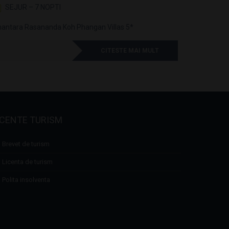
SEJUR – 7 NOPTI
SEJUR 
antara Rasananda Koh Phangan Villas 5*
Anantara L
CITESTE MAI MULT
ICENTE TURISM
Brevet de turism
Licenta de turism
Polita insolventa