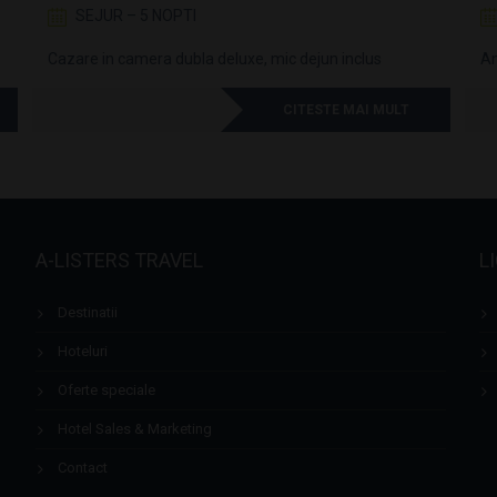
SEJUR – 5 NOPTI
Cazare in camera dubla deluxe, mic dejun inclus
An
CITESTE MAI MULT
A-LISTERS TRAVEL
L
Destinatii
Hoteluri
Oferte speciale
Hotel Sales & Marketing
Contact