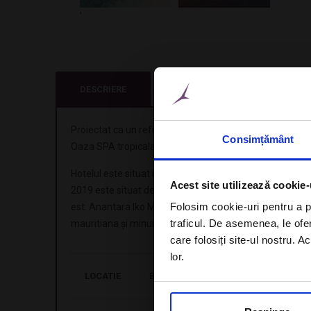
'
DESCRIERE
LOCATIE
Proiectat ca un refugiu ecologic din materiale naturale 
Consimțământ
Oaza SPA tropicala, precum si oferta gastronomica diver
Hotelul este situat in Blue Bay, cunoscut pentru plajele a
Acest site utilizează cookie-
2019 este situat departe de agitatie, in cea mai pitorea
Folosim cookie-uri pentru a pe
est. Anantara Iko Mauritius Resort & Villas este poarta
traficul. De asemenea, le ofer
mauritiana și minuni naturale spectaculoase.
care folosiți site-ul nostru. A
lor.
LOCATIE
BLUE BAY, Mauritius