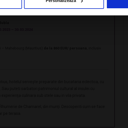
Personalizează
rden View, mic dejun inclus
dubla
0.2023 – 30.03.2024
sti – Mahebourg (Mauritius)
de la 860 EUR/ persoana
, inclusiv
ius, hotelul servește preparate din bucataria eclectica, cu
Sau puteti sarbatori patrimoniul cultural al insulei cu
 experiența culinara sub stele sau in vila privata.
 la Rhumerie de Chamarel, din munți. Descoperiti cum se face
ar pe terasa.