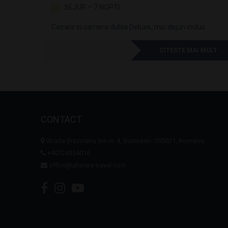
SEJUR – 7 NOPTI
Cazare in camera dubla Deluxe, mic dejun inclus
I MULT
CITESTE MAI MULT
CONTACT
Strada Brezoianu Ion nr. 4, Bucuresti- 050021, Romania
+40724354016
office@alisters-travel.com