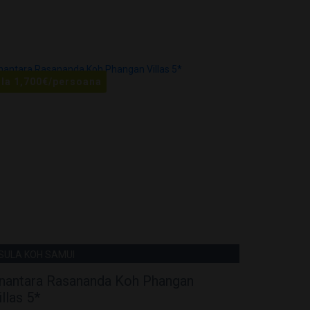
 la
1,700
€
/persoana
De la
1,23
NSULA KOH SAMUI
INSULA KO
nantara Rasananda Koh Phangan
Anantar
illas 5*