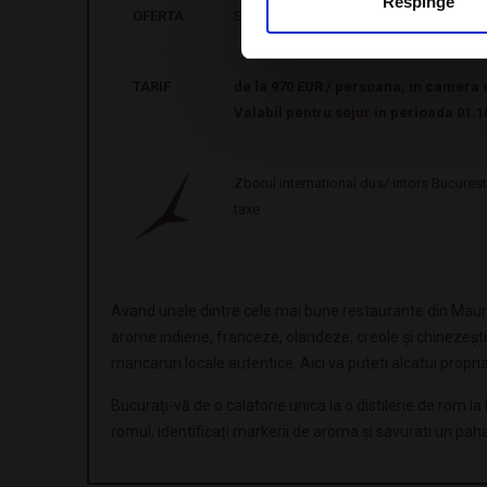
Respinge
OFERTA
Sejur 7 nopti in camera dubla Premier Ga
TARIF
de la 970 EUR / persoana, in camera 
Valabil pentru sejur in perioada 01.1
Zborul international dus/ intors Bucure
taxe
Avand unele dintre cele mai bune restaurante din Maurit
arome indiene, franceze, olandeze, creole și chinezești. 
mancaruri locale autentice. Aici va puteti alcatui propria
Bucurați-vă de o calatorie unica la o distilerie de rom
romul, identificați markerii de aroma și savurati un pah