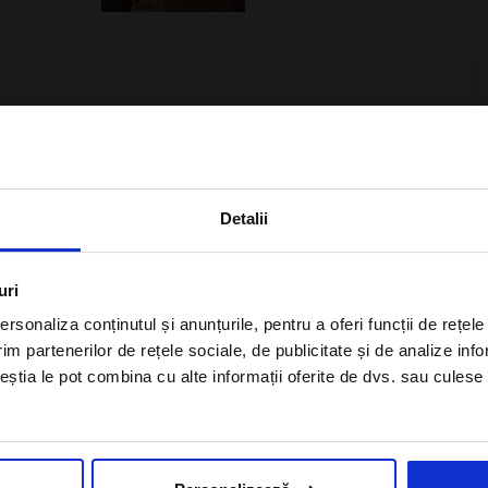
×
din regiune, cu o constructie sustenabila și tehnologie solara.
Detalii
sificata alcatuiesc o experienta speciala de lux.
Aboneaza-te la newsletter
lbe și recifii de corali, acest hotel nou, deschis in septembrie
uri
sca parte a insulei, pe Plaja Le Chaland de pe coasta de sud-
rsonaliza conținutul și anunțurile, pentru a oferi funcții de rețele
 dumneavoastra de acces catre cultura traditionala
im partenerilor de rețele sociale, de publicitate și de analize info
ceștia le pot combina cu alte informații oferite de dvs. sau culese î
Sunt de acord cu
Politica de
confidentialitate
a Alisters-travel.com