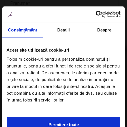
Consimțământ
Detalii
Despre
×
Acest site utilizează cookie-uri
Data CheckIn
Folosim cookie-uri pentru a personaliza conținutul și
anunțurile, pentru a oferi funcții de rețele sociale și pentru
Aboneaza-te la newsletter
a analiza traficul. De asemenea, le oferim partenerilor de
rețele sociale, de publicitate și de analize informații cu
Data CheckOut
privire la modul în care folosiți site-ul nostru. Aceștia le
pot combina cu alte informații oferite de dvs. sau culese
în urma folosirii serviciilor lor.
Sunt de acord cu
Politica de confidentialitate
a Alisters-travel.com
Permitere toate