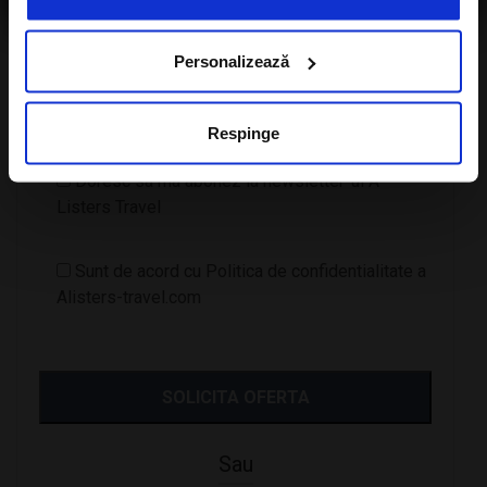
Personalizează
Numar Copii
Respinge
Doresc sa ma abonez la newsletter-ul A-
Listers Travel
Sunt de acord cu Politica de confidentialitate a
Alisters-travel.com
Sau