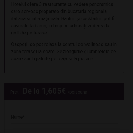
Hotelul ofera 3 restaurante cu vedere panoramica
care servesc preparate din bucataria regionala,
italiana și internaționala. Bauturi și cocktailuri pot fi
savurate la baruri, în timp ce admirați vederea la
golf de pe terase.
Oaspeții se pot relaxa la centrul de wellness sau in
zona terasei la soare. Sezlongurile și umbrelele de
soare sunt gratuite pe plaja si la piscine.
De la
1,605
€
Pret:
/persoana