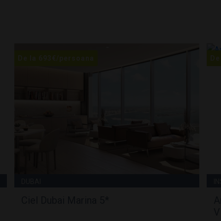
De la
693
€
/persoana
De
DUBAI
I
Ciel Dubai Marina 5*
A
V