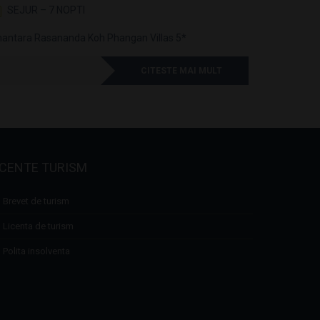
SEJUR – 7 NOPTI
SEJUR 
antara Rasananda Koh Phangan Villas 5*
Anantara L
CITESTE MAI MULT
ICENTE TURISM
Brevet de turism
Licenta de turism
Polita insolventa