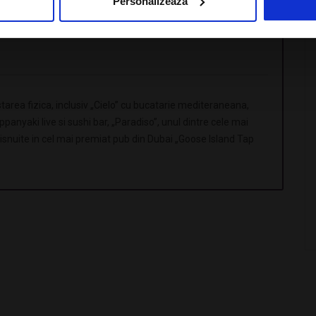
Personalizează
esti-Dubai, de la 460 EUR/ persoana, inclusiv taxe
tarea fizica, inclusiv „Cielo” cu bucatarie mediteraneana,
ppanyaki live si sushi bar, „Paradiso”, unul dintre cele mai
isnuite in cel mai premiat pub din Dubai „Goose Island Tap