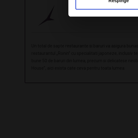
Respinge
Zborul international dus/ intors Bucur
Un total de sapte restaurante si baruri va asigura bunas
restaurantul „Ronin” cu specialitati japoneze, inclusiv te
bune 50 de baruri din lumea, precum si delicatese neob
House”, aici exista cate ceva pentru toata lumea.