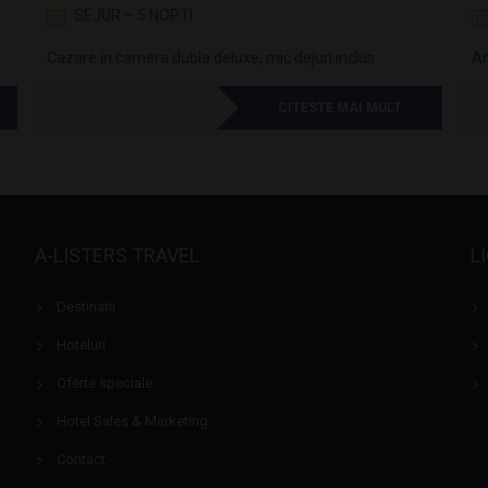
SEJUR – 5 NOPTI
Cazare in camera dubla deluxe, mic dejun inclus
An
CITESTE MAI MULT
A-LISTERS TRAVEL
L
Destinatii
Hoteluri
Oferte speciale
Hotel Sales & Marketing
Contact