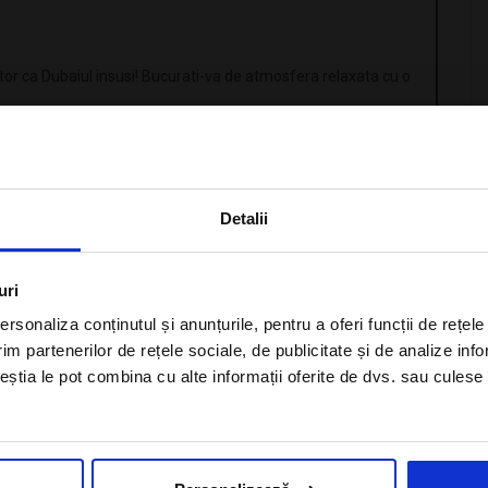
tor ca Dubaiul insusi! Bucurati-va de atmosfera relaxata cu o
ent la cel mai inalt nivel, zona spatioasa a piscinei si plaja
×
xati intr-o atmosfera eleganta, restaurantele grozave si
Detalii
Aboneaza-te la newsletter
uri
rsonaliza conținutul și anunțurile, pentru a oferi funcții de rețele
im partenerilor de rețele sociale, de publicitate și de analize info
 inclus
ceștia le pot combina cu alte informații oferite de dvs. sau culese î
Sunt de acord cu
Politica de
dio
confidentialitate
a Alisters-travel.com
16.12.2025- 30.03.2026