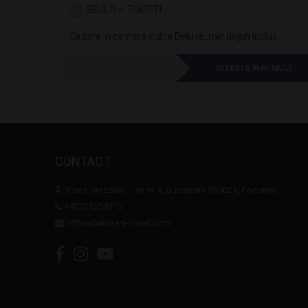
SEJUR – 7 NOPTI
Cazare in camera dubla Deluxe, mic dejun inclus
I MULT
CITESTE MAI MULT
CONTACT
Strada Brezoianu Ion nr. 4, Bucuresti- 050021, Romania
+40724354016
office@alisters-travel.com