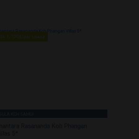
 la
1,700
€
/persoana
De la
1,23
NSULA KOH SAMUI
INSULA KO
nantara Rasananda Koh Phangan
Anantar
illas 5*