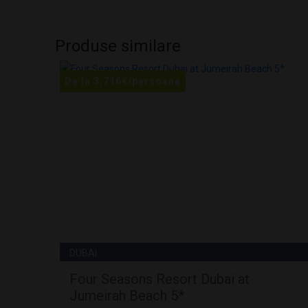
Produse similare
De la
3,716
€
/persoana
DUBAI
Four Seasons Resort Dubai at
Jumeirah Beach 5*