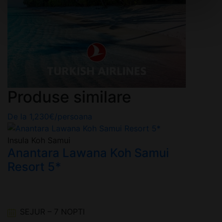
Produse similare
De la
1,230
€
/persoana
Insula Koh Samui
n
Anantara Lawana Koh Samui
Resort 5*
SEJUR – 7 NOPTI