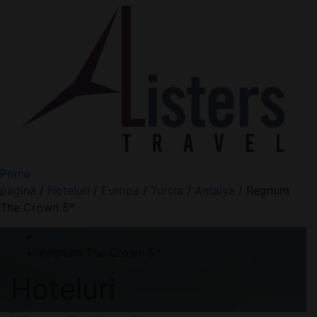
Prima
pagină
/
Hoteluri
/
Europa
/
Turcia
/
Antalya
/ Regnum
The Crown 5*
Acasa
Regnum The Crown 5*
Hoteluri