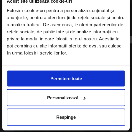
Acest site utilizează cookie-uri
×
Sunt de acord cu Politica de confidentialitate a
Folosim cookie-uri pentru a personaliza conținutul și
Alisters-travel.com
anunțurile, pentru a oferi funcții de rețele sociale și pentru
Aboneaza-te la newsletter
a analiza traficul. De asemenea, le oferim partenerilor de
rețele sociale, de publicitate și de analize informații cu
privire la modul în care folosiți site-ul nostru. Aceștia le
pot combina cu alte informații oferite de dvs. sau culese
în urma folosirii serviciilor lor.
Sunt de acord cu
Politica de confidentialitate
a Alisters-travel.com
Permitere toate
Personalizează
Respinge