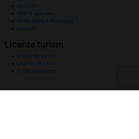
Hoteluri
Oferte speciale
Hotel Sales & Marketing
Contact
Licente turism
Brevet de turism
Licenta de turism
Polita insolventa
Copyright © 2026 A-Listers Travel. Toate drepturile
rezervate
Politica de confidentialitate
Termeni si conditii