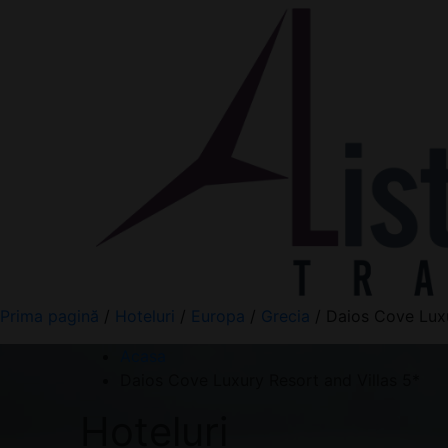
Prima pagină
/
Hoteluri
/
Europa
/
Grecia
/ Daios Cove Luxu
Acasa
Daios Cove Luxury Resort and Villas 5*
Hoteluri