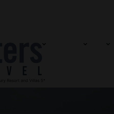
Home
Destinatii
Hoteluri
Hot
ry Resort and Villas 5*