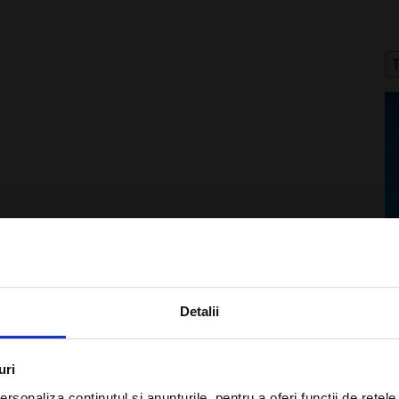
×
Detalii
Aboneaza-te la newsletter
uri
rsonaliza conținutul și anunțurile, pentru a oferi funcții de rețele