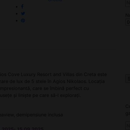
5*
N
Daios Cove Luxury Resort and Villas din Creta este
are de lux de 5 stele în Agios Nikolaos. Locația
 impresionantă, care se îmbină perfect cu
sețe și liniște pe care să-l explorați.
Co
ga
eaview, demipensiune inclusa
.06.2025- 15.09.2025