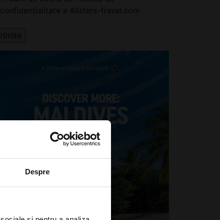
confidentialitate a Alisters-travel.com
Despre
 sociale și pentru a analiza