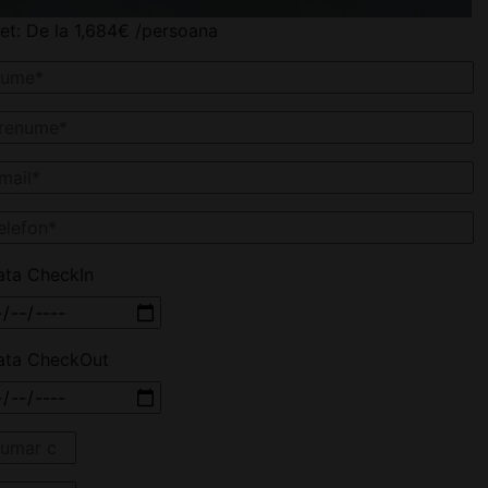
et:
De la
1,684
€
/persoana
ata CheckIn
ata CheckOut