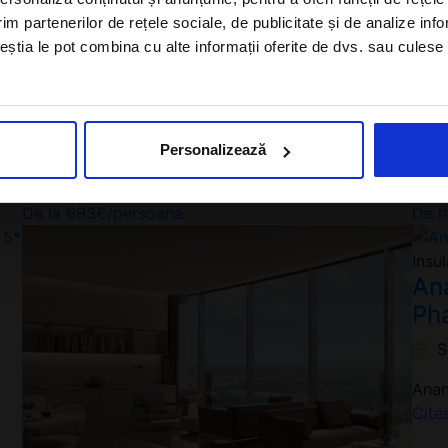
im partenerilor de rețele sociale, de publicitate și de analize info
ceștia le pot combina cu alte informații oferite de dvs. sau culese î
Sunt de acord cu
Politica de
confidentialitate
a Alisters-travel.com
Personalizează
De la
693
€
/persoana
De l
Insu
An
Pha
S
Anan
Cite