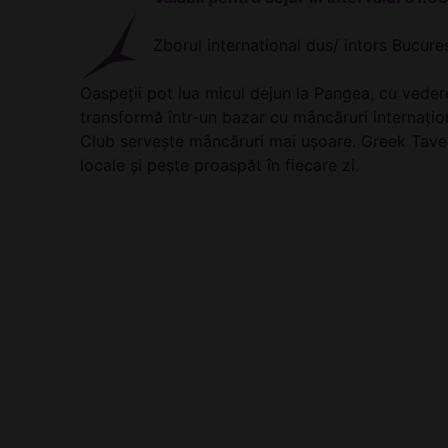
Zborul international dus/ intors Bucure
Oaspeţii pot lua micul dejun la Pangea, cu vedere 
transformă într-un bazar cu mâncăruri internați
Club serveşte mâncăruri mai uşoare. Greek Tavern
locale și pește proaspăt în fiecare zi.