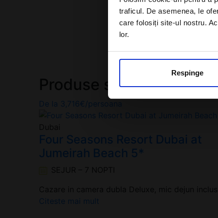
traficul. De asemenea, le ofer
care folosiți site-ul nostru. A
lor.
Respinge
Produse similare
De la
3,716
€
/persoana
Dubai
Four Seasons Resort Dubai at
Jumeirah Beach 5*
SEJUR – 7 NOPTI
Cazare in camera dubla Deluxe, mic dejun inclus
Citeste mai mult