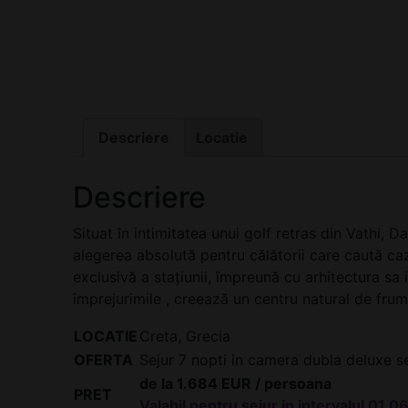
Descriere
Locatie
Descriere
Situat în intimitatea unui golf retras din Vathi, 
alegerea absolută pentru călătorii care caută caz
exclusivă a stațiunii, împreună cu arhitectura sa
împrejurimile , creează un centru natural de frumu
LOCATIE
Creta, Grecia
OFERTA
Sejur 7 nopti in camera dubla deluxe s
de la 1.684 EUR / persoana
PRET
Valabil pentru sejur in intervalul 01