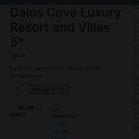
Daios Cove Luxury
Pr
Resort and Villas
5*
1,684
€
Cazare in camera dubla deluxe, inclusiv
demipensiune
D
Cantitate
Adaugă în coș
Daios
D
Cove
SEJUR – 7
Luxury
NOPTI
Destinatie
Resort
Creta
,
and
'
Europa
,
Villas
Grecia