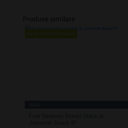
Produse similare
De la
3,716
€
/persoana
DUBAI
Four Seasons Resort Dubai at
Jumeirah Beach 5*