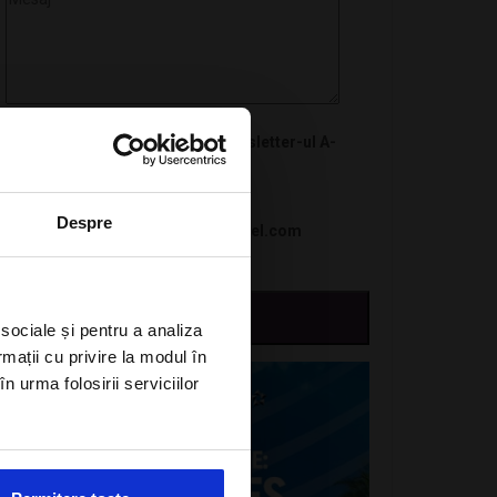
Doresc sa ma abonez la newsletter-ul A-
Listers Travel
Sunt de acord cu Politica de
Despre
confidentialitate a Alisters-travel.com
 sociale și pentru a analiza
rmații cu privire la modul în
n urma folosirii serviciilor