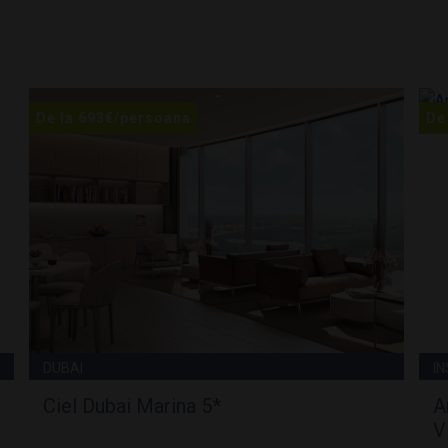
De la
693
€
/persoana
De
DUBAI
I
Ciel Dubai Marina 5*
A
V