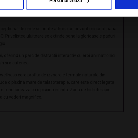
Personalizează
lul 15.06.2026 – 06.09.2026
 exceptional de unde se poate admira un orizont minunat pana
. Privelistea uluitoare se extinde pana la glorioasele paduri
gio.
, oferind un parc de distractii interactiv cu eroi animatronici
sh si o cafenea.
wellness care profita de izvoarele termale naturale din
lude o piscina mare de talasoterapie, care este direct legata
e functioneaza ca o piscina infinita. Zona de hidroterapie
na cu vederi magnifice.