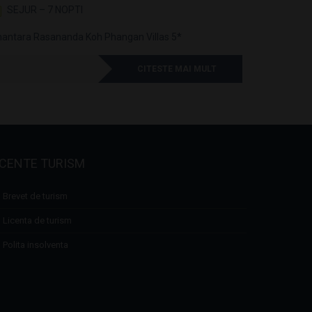
SEJUR – 7 NOPTI
SEJUR 
antara Rasananda Koh Phangan Villas 5*
Anantara L
CITESTE MAI MULT
ICENTE TURISM
Brevet de turism
Licenta de turism
Polita insolventa