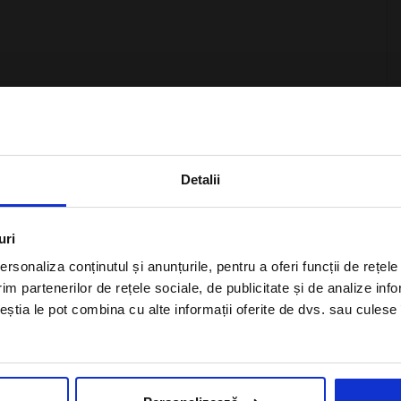
×
a atragatoare a regiunii Halkidiki cu stralucirea
e clasa mondiala. Construit deasupra unui rezervor de apa
Detalii
 are avantajul natural, dotarile si infrastructura de a gazdui
Aboneaza-te la newsletter
uri
rsonaliza conținutul și anunțurile, pentru a oferi funcții de rețele
im partenerilor de rețele sociale, de publicitate și de analize info
ceștia le pot combina cu alte informații oferite de dvs. sau culese î
Sunt de acord cu
Politica de
c dejun inclus
confidentialitate
a Alisters-travel.com
n camera dubla