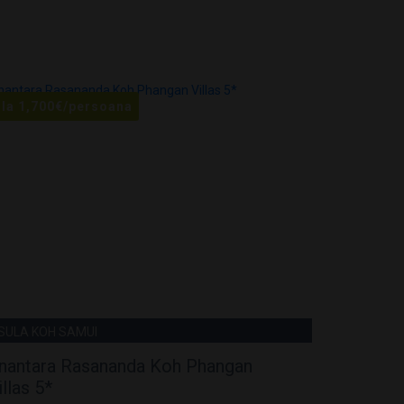
 la
1,700
€
/persoana
De la
1,23
NSULA KOH SAMUI
INSULA KO
nantara Rasananda Koh Phangan
Anantar
illas 5*