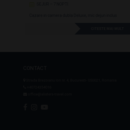
SEJUR – 7 NOPTI
Cazare in camera dubla Deluxe, mic dejun inclus
I MULT
CITESTE MAI MULT
CONTACT
Strada Brezoianu Ion nr. 4, Bucuresti- 050021, Romania
+40724354016
office@alisters-travel.com