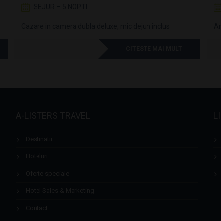
SEJUR – 5 NOPTI
Cazare in camera dubla deluxe, mic dejun inclus
An
CITESTE MAI MULT
A-LISTERS TRAVEL
L
Destinatii
Hoteluri
Oferte speciale
Hotel Sales & Marketing
Contact