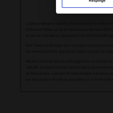
Respinge
Valabil pentru sejur in interva
Locatia si designul statiunii ofera un punct de vedere
la Muntele Athos, un sit al Patrimoniului Mondial UNESCO
de pini din Halkidiki si superyacht-urile din Marina Mirag
Kids’ Planet at Miraggio este conceput special pentru cei
din desene animate, spectacole zilnice, un parc de spla
Myrthia Thermal Spa de la Miraggio este un paradis de 
Halkidiki. Aceasta facilitate spa de ultima generatie inc
de Marea Egee, o piscina de talasoterapie mai mica, car
are trei piscine naturale cu apa calda si o zona de odih