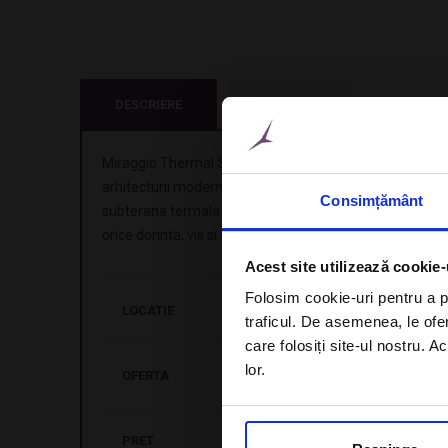
DESCRIERE
LOCATIE
Miraggio Thermal Spa Resort combina frumusetea natural
arhitecturii moderne inovatoare, creand o destinatie d
Consimțământ
subterana termala naturala si asezata pe o plaja, hotelul
orice dorinta, vis si fapta.
Acest site utilizează cookie-
Folosim cookie-uri pentru a pe
LOCATIE
Kanistro Beach, Halkidiki
traficul. De asemenea, le ofer
care folosiți site-ul nostru. A
lor.
OFERTA
Sejur 7 nopti in camera dubla, mi
PRET
de la 1.150 EUR / persoana, i